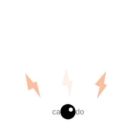
CABLE COBRE XMWPE
PROTECCION CATODICA
Cable desnudo en aluminio
Leer más
Leer más
cargando